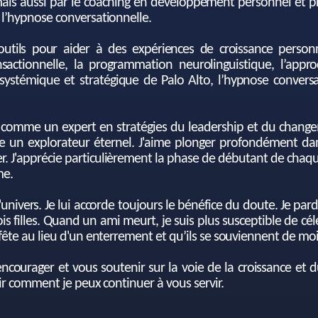
ais aussi par le coaching en développement personnel et p
 l’hypnose conversationnelle.
tils pour aider à des expériences de croissance personnel
sactionnelle, la programmation neurolinguistique, l’appr
 systémique et stratégique de Palo Alto, l’hypnose conversat
omme un expert en stratégies du leadership et du changem
un explorateur éternel. J'aime plonger profondément dans
er. J'apprécie particulièrement la phase de débutant de chaq
me.
univers. Je lui accorde toujours le bénéfice du doute. Je pardo
s filles. Quand un ami meurt, je suis plus susceptible de cé
 fête au lieu d'un enterrement et qu’ils se souviennent de m
ncourager et vous soutenir sur la voie de la croissance et du
oir comment je peux continuer à vous servir.