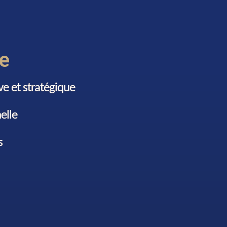
e
e et stratégique
elle
s