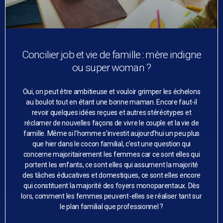
Concilier job et vie de famille : mère indigne
ou super woman ?
Oui, on peut être ambitieuse et vouloir grimper les échelons
au boulot tout en étant une bonne maman. Encore faut-il
revoir quelques idées reçues et autres stéréotypes et
réclamer de nouvelles façons de vivre le couple et la vie de
famille. Même si l’homme s’investit aujourd’hui un peu plus
que hier dans le cocon familial, c’est une question qui
concerne majoritairement les femmes car ce sont elles qui
portent les enfants, ce sont elles qui assument la majorité
des tâches éducatives et domestiques, ce sont elles encore
qui constituent la majorité des foyers monoparentaux. Dès
lors, comment les femmes peuvent-elles se réaliser tant sur
le plan familial que professionnel ?